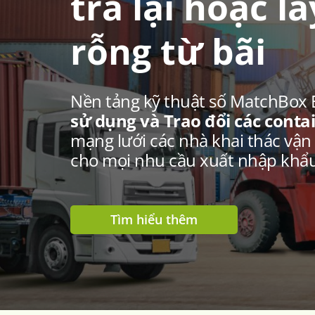
trả lại hoặc l
rỗng từ bãi
Nền tảng kỹ thuật số MatchBox 
sử dụng và Trao đổi các conta
mạng lưới các nhà khai thác vận
cho mọi nhu cầu xuất nhập khẩu
Tìm hiểu thêm