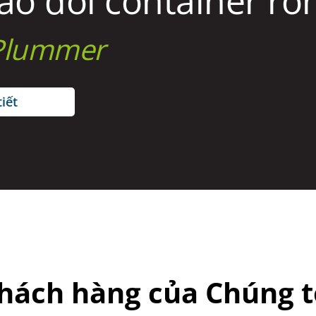
ao đổi container rỗn
 Plummer
iết​
hách hàng của Chúng t