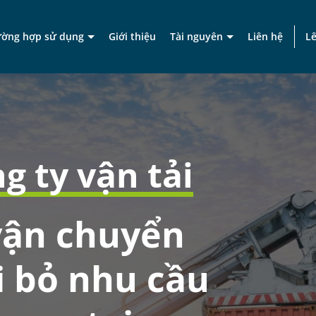
ường hợp sử dụng
Giới thiệu
Tài nguyên
Liên hệ
Lê
g ty vận tải
vận chuyển
i bỏ nhu cầu