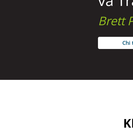
và Tr
Brett
Chi t
K