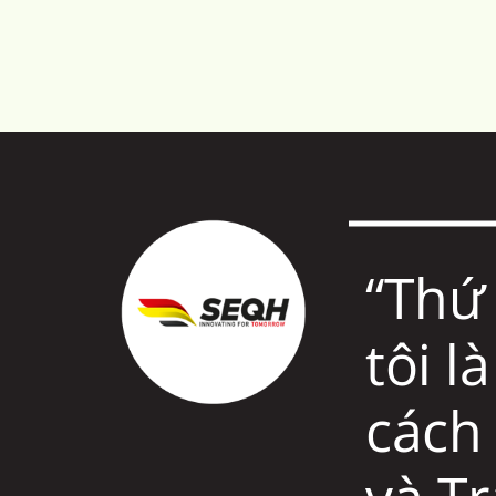
“Thứ
tôi l
cách