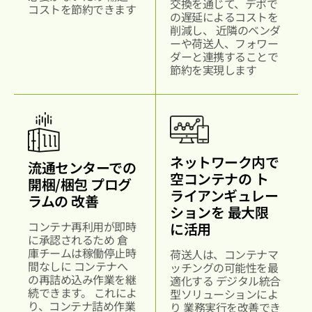
交換を通じて、デポで
コストを節約できます
の遅延によるコストを
削減し、
近隣のベンダ
ーや荷送人、フォワー
ダーと連携することで
節約を実現します
ネットワーク内で
流通センターでの
空コンテナの
ト
開梱/梱包
プログ
ライアンギュレー
ラムの
改善
ションを
最大限
コンテナ再利用が即時
に活用
に承認されるため
倉
庫チームは稼働停止時
荷送人は、コンテナマ
間なしに
コンテナへ
ッチングの可能性を最
の再詰め込み作業を継
適化する
デジタル統合
続できます。
これによ
型ソリューションによ
り、コンテナ詰め作業
り
業務実行を改善でき