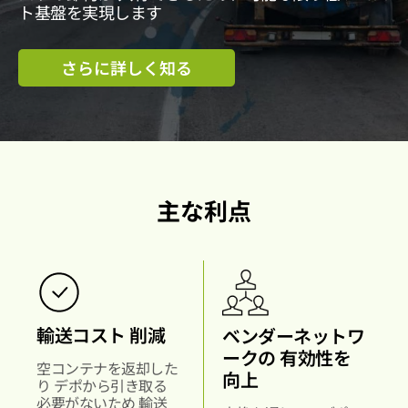
ト基盤を実現します
さらに詳しく知る
主な利点
輸送コスト
削減
ベンダーネットワ
ークの
有効性を
空コンテナを返却した
向上
り
デポから引き取る
必要がないため
輸送